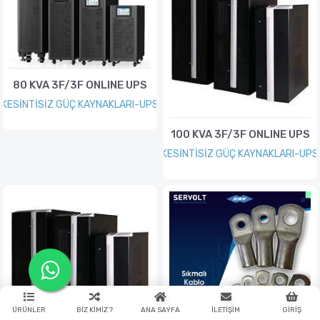
80 KVA 3F/3F ONLINE UPS
KESİNTİSİZ GÜÇ KAYNAKLARI-UPS
100 KVA 3F/3F ONLINE UPS
KESİNTİSİZ GÜÇ KAYNAKLARI-UPS
ÜRÜNLER
BIZ KIMIZ ?
ANA SAYFA
İLETIŞIM
GIRIŞ