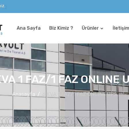
iz.
Ana Sayfa
Biz Kimiz ?
Ürünler
İletişi
KVA 1 FAZ/1 FAZ ONLINE 
Anasayfa
6 KVA 1 FAZ/1 FAZ ONLINE UPS