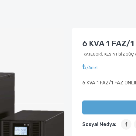
6 KVA 1 FAZ/
KATEGORI:
KESİNTİSİZ GÜÇ
₺
/adet
6 KVA 1 FAZ/1 FAZ ONLI
Sosyal Medya: