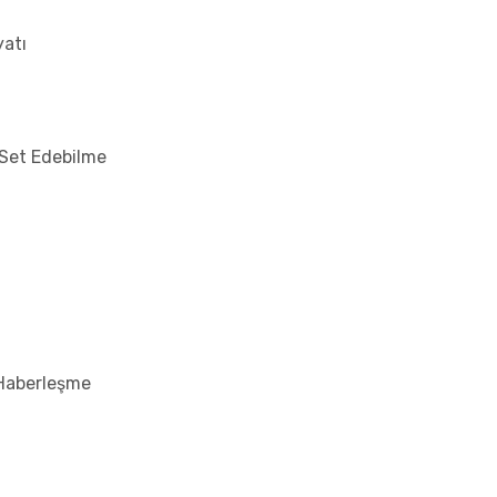
yatı
Set Edebilme
Haberleşme