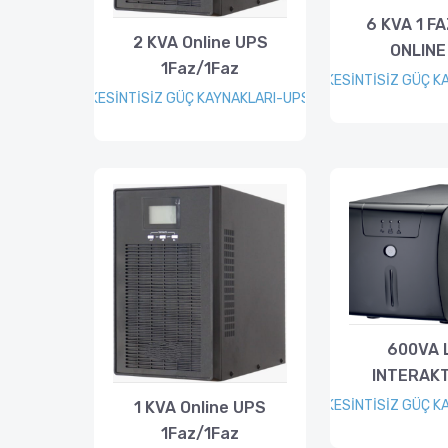
6 KVA 1 F
2 KVA Online UPS
ONLINE
1Faz/1Faz
KESİNTİSİZ GÜÇ K
KESİNTİSİZ GÜÇ KAYNAKLARI-UPS
600VA 
INTERAKT
KESİNTİSİZ GÜÇ K
1 KVA Online UPS
1Faz/1Faz