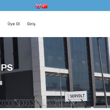
m
Üye Ol
Giriş
UPS